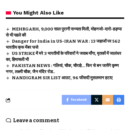
You Might Also Like
MEHRGARH, 9,000 साल पुरानी सभ्यता मिली, मोहनजो-दारो-हड़प्पा
से भी पहले की
Danger for India in US-IRAN WAR : 13 जहाजों पर 562
भारतीय क्रू मेंबर फसे
US STRIKE में मरे 3 भारतीयों के परिवारों ने जवाब माँगा, मृतकों में जालंधर
का, हिमाचली भी
PAKISTAN NEWS : गलियां, चौक, चौराहे… फिर से बन जायेंगे कृष्ण
नगर, लक्ष्मी चौक, जैन मंदिर रोड..
NANDIGRAM SIR LIST आउट, 96 फीसदी मुसलमान हटाए
Facebook
Leave a comment