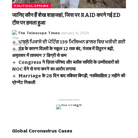
POLITICAL AFFAIRS
जानिए कौन हैं शेख शाहजहां, जिस पर RAID करने गई ED
टीम पर हमला हुआ
The Telescope Times
January 6, 2024
ਪਾਬਲੋ ਪਿਕਾਸੋ ਦੀ ਪੇਟਿੰਗ 139 ਮਿਲਿਅਨ ਡਾਲਰ ਵਿਚ ਖਰੀਦੀ ਗਈ
ठंड के कारण दिल्ली के स्कूल 12 तक बंद, पंजाब में ठिठुरन बढ़ी,
अमृतसर में तापमान 7 डिग्री से कम
Congress ने ज़िला परिषद और ब्लॉक समिति के उम्मीदवारों को
NOC देने से मना करने का आरोप लगाया
Marriage के 28 दिन बाद तबियत बिगड़ी, नवविवाहिता 2 महीने की
प्रेग्नेंट निकली
- Advertisement -
Global Coronavirus Cases