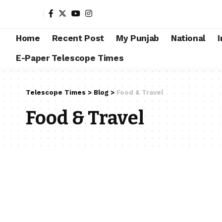
Home
Recent Post
My Punjab
National
I
E-Paper Telescope Times
Telescope Times
>
Blog
>
Food & Travel
Food & Travel