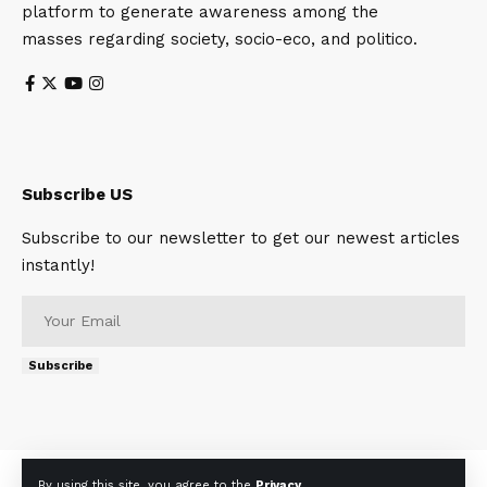
platform to generate awareness among the
masses regarding society, socio-eco, and politico.
Subscribe US
Subscribe to our newsletter to get our newest articles
instantly!
Subscribe
About
Contact Us
Privacy Policy
Terms of Use
By using this site, you agree to the
Privacy