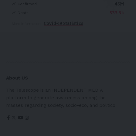
45M
Confirmed
533.3k
Death
Covid-19 Statistics
More Information:
About US
The Telescope is an INDEPENDENT MEDIA
platform to generate awareness among the
masses regarding society, socio-eco, and politico.