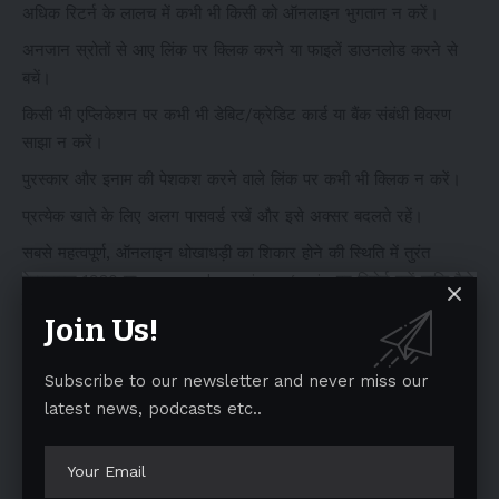
अधिक रिटर्न के लालच में कभी भी किसी को ऑनलाइन भुगतान न करें।
अनजान स्रोतों से आए लिंक पर क्लिक करने या फाइलें डाउनलोड करने से
बचें।
किसी भी एप्लिकेशन पर कभी भी डेबिट/क्रेडिट कार्ड या बैंक संबंधी विवरण
साझा न करें।
पुरस्कार और इनाम की पेशकश करने वाले लिंक पर कभी भी क्लिक न करें।
प्रत्येक खाते के लिए अलग पासवर्ड रखें और इसे अक्सर बदलते रहें।
सबसे महत्वपूर्ण, ऑनलाइन धोखाधड़ी का शिकार होने की स्थिति में तुरंत
हेल्पलाइन 1930 या
www.cybercrime.gov.in
पर रिपोर्ट करें ताकि पैसे
को साइबर धोखेबाजों के पास जाने से बचाया जा सके।
Join Us!
https://telescopetimes.com/category/trending-
news/national-news
Subscribe to our newsletter and never miss our
latest news, podcasts etc..
You Might Also Like
PUNJAB EMPLOYEES 27 अगस्त को जाएंगे MASSL EAVE