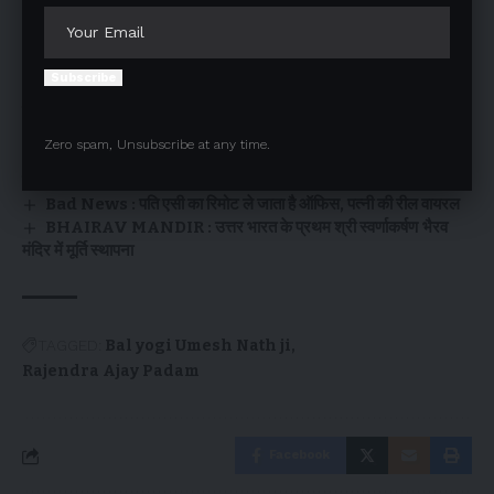
You Might Also Like
Subscribe
Teej Celebration : सहेलियों ने मिल कर मनाई तीज, सावन के गीतों पर
झूमे
weird news : 3 बहनों ने एक ही युवक से शादी की
Zero spam, Unsubscribe at any time.
PRANK PUT IN DANGER : मज़ाक महंगा पड़ा, दूल्हे के दोस्त 38
लाख देकर बचाएंगे जान
Bad News : पति एसी का रिमोट ले जाता है ऑफिस, पत्नी की रील वायरल
BHAIRAV MANDIR : उत्तर भारत के प्रथम श्री स्वर्णाकर्षण भैरव
मंदिर में मूर्ति स्थापना
TAGGED:
Bal yogi Umesh Nath ji
Rajendra Ajay Padam
Facebook