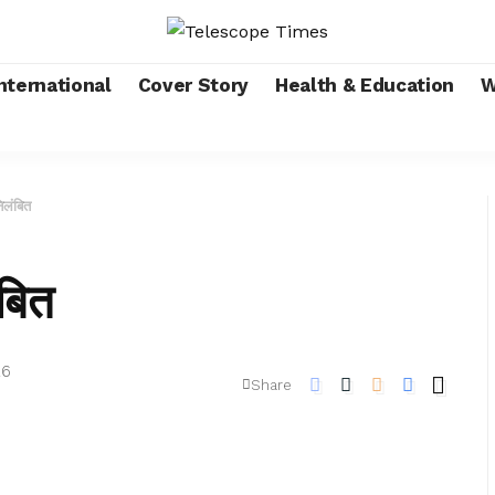
nternational
Cover Story
Health & Education
W
लंबित
बित
26
Share