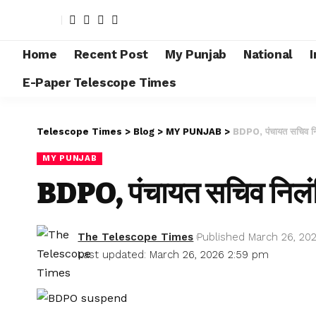
Home
Recent Post
My Punjab
National
I
E-Paper Telescope Times
Telescope Times
>
Blog
>
MY PUNJAB
>
BDPO, पंचायत सचिव नि
MY PUNJAB
BDPO, पंचायत सचिव निलं
The Telescope Times
Published March 26, 20
Last updated: March 26, 2026 2:59 pm