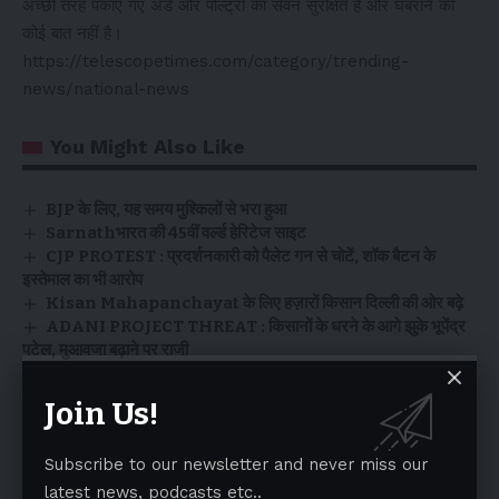
अच्छी तरह पकाए गए अंडे और पोल्ट्री का सेवन सुरक्षित है और घबराने की
कोई बात नहीं है।
https://telescopetimes.com/category/trending-
news/national-news
You Might Also Like
BJP के लिए, यह समय मुश्किलों से भरा हुआ
Sarnathभारत की 45वीं वर्ल्ड हेरिटेज साइट
CJP PROTEST : प्रदर्शनकारी को पैलेट गन से चोटें, शॉक बैटन के
इस्तेमाल का भी आरोप
Kisan Mahapanchayat के लिए हज़ारों किसान दिल्ली की ओर बढ़े
ADANI PROJECT THREAT : किसानों के धरने के आगे झुके भूपेंद्र
पटेल, मुआवजा बढ़ाने पर राजी
Join Us!
TAGGED:
Bird flu
EGGS
MID DAY MEAL
Subscribe to our newsletter and never miss our
latest news, podcasts etc..