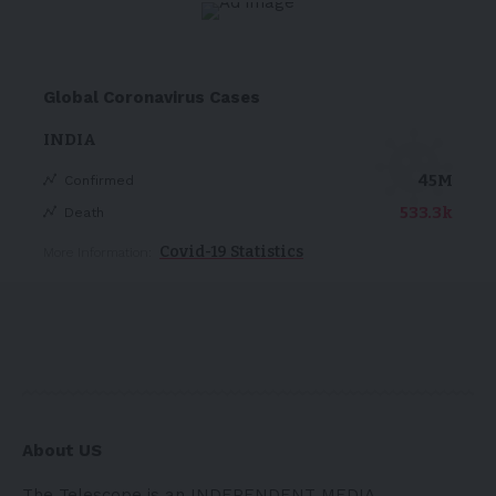
Global Coronavirus Cases
INDIA
45M
Confirmed
533.3k
Death
Covid-19 Statistics
More Information:
About US
The Telescope is an INDEPENDENT MEDIA