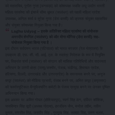
को महासचिव, पुनीत गुप्ता (फगवाड़ा) को कोषाध्यक्ष जबकि लघु उद्योग भारतीं
महिला प्रकोष्ठ की इंचार्ज सीमा धूमल (जालंधर) को पहली महिला प्रदेश
उपाध्यक्ष, अनिल शर्मा व सुरेश गुप्ता (डेरा बस्सी) को क्रमश संयुक्त महासचिव
और संयुक्त कोषाध्यक्ष नियुक्त किया गया है।
Laghu Udyog – इसके अतिरिक्त महिला प्रकोष्ठ की संयोजक
अमरदीप शेरगिल (जालंधर) को और मोना मोंगिया (डेरा बस्सी) सह-
संयोजक नियुक्त किया गया है ।
इस दौरान सर्वदमन भारत (पटियाला) को भारत सरकार (रेल मंत्रालय) के
उपक्रम डी. एफ. सी. सी. आई. एल. के स्वतंत्र निदेशक के रूप में नियुक्ति
पर, विक्रांत शर्मा (जालंधर) को संगठन की मासिक गतिविधियों और सदस्यता
अभियान के उत्तरी क्षेत्र (जम्मू/कश्मीर, पंजाब, चंडीगढ़, हिमाचल प्रदेश,
हरियाणा, दिल्ली, उत्तराखंड और उत्तरप्रदेश) के समन्वयक बनने पर, अनुज
कपूर (जालंधर) को मीडिया प्रभारी, पंजाब बनने पर, अमित कपूर (अमृतसर)
को फार्मास्युटिकल मैन्युफैक्चरिंग कमेटी के पंजाब प्रमुख बनने पर उनका पुष्पित
अभिनन्दन किया गया।
इस अवसर पर अमित गोयल (होशियारपुर), स्वर्ण सिंह कंग, दविंदर कौशिक,
जसविन्दर सिंह सूरी (अध्यक्ष गोराया), हरजीवन जैन, मनोज तहीम, नवीन
कुमार, रणजीत सिंह, जसवीर सिंह , गुरमुख सिंह, सतवंत सिंह, वरुण भल्ला,