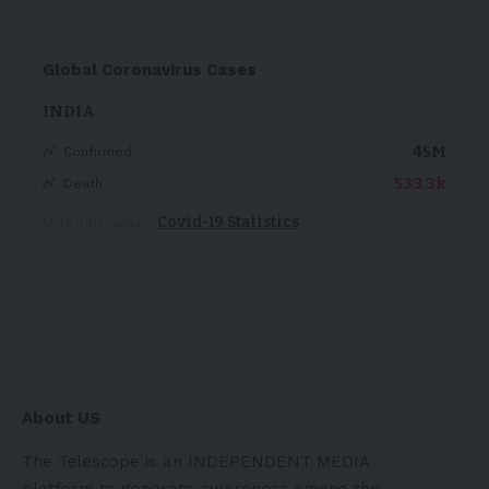
Global Coronavirus Cases
INDIA
45M
Confirmed
533.3k
Death
Covid-19 Statistics
More Information:
About US
The Telescope is an INDEPENDENT MEDIA
platform to generate awareness among the