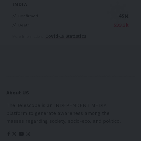
INDIA
45M
Confirmed
533.3k
Death
Covid-19 Statistics
More Information:
About US
The Telescope is an INDEPENDENT MEDIA
platform to generate awareness among the
masses regarding society, socio-eco, and politico.