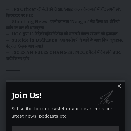
IPS Officer की बेटी को लिखा, ‘लाइट कलर के कपड़ों में हॉट लगती हो’,
क्रिकेटर पर FIR
Shocking News : पत्नी का नाम ‘Naagin’ सेव किया था, वीडियो
कॉल पर कर ली आत्महत्या
UGC द्वारा 15 विदेशी यूनिवर्सिटीज़ को भारत में कैंपस खोलने की इजाज़त
suicide in Ludhiana: दवा कारोबारी ने थाने के बाहर किया सुसाइड,
पेट्रोल छिड़क आग लगाई
ISC EXAM RULES CHANGES : MCQs पैटर्न में देने होंगे उत्तर,
अटेंडेंस पर ज़ोर
TAGGED:
FASTag OVER
india
IST MAY 2025
NITIN GADKARI
toll
Join Us!
Subscribe to our newsletter and never miss our
Facebook
latest news, podcasts etc..