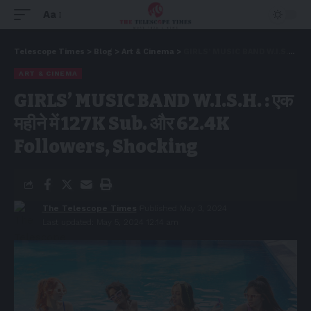
Aa
Telescope Times
>
Blog
>
Art & Cinema
>
GIRLS’ MUSIC BAND W.I.S.H. : एक महीने में 127K Sub. और 62.4K Followers, Shocking
ART & CINEMA
GIRLS’ MUSIC BAND W.I.S.H. : एक
महीने में 127K Sub. और 62.4K
Followers, Shocking
The Telescope Times
Published May 3, 2024
Last updated: May 5, 2024 12:14 am