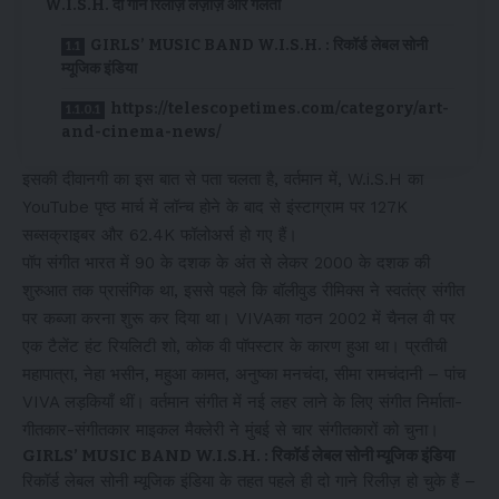
W.I.S.H. दो गाने रिलीज़ लज़ीज़ और गलती
GIRLS’ MUSIC BAND W.I.S.H. : रिकॉर्ड लेबल सोनी
म्यूजिक इंडिया
https://telescopetimes.com/category/art-
and-cinema-news/
इसकी दीवानगी का इस बात से पता चलता है, वर्तमान में, W.i.S.H का
YouTube पृष्ठ मार्च में लॉन्च होने के बाद से इंस्टाग्राम पर 127K
सब्सक्राइबर और 62.4K फॉलोअर्स हो गए हैं।
पॉप संगीत भारत में 90 के दशक के अंत से लेकर 2000 के दशक की
शुरुआत तक प्रासंगिक था, इससे पहले कि बॉलीवुड रीमिक्स ने स्वतंत्र संगीत
पर कब्जा करना शुरू कर दिया था। VIVAका गठन 2002 में चैनल वी पर
एक टैलेंट हंट रियलिटी शो, कोक वी पॉपस्टार के कारण हुआ था। प्रतीची
महापात्रा, नेहा भसीन, महुआ कामत, अनुष्का मनचंदा, सीमा रामचंदानी – पांच
VIVA लड़कियाँ थीं। वर्तमान संगीत में नई लहर लाने के लिए संगीत निर्माता-
गीतकार-संगीतकार माइकल मैक्लेरी ने मुंबई से चार संगीतकारों को चुना।
GIRLS’ MUSIC BAND W.I.S.H. : रिकॉर्ड लेबल सोनी म्यूजिक इंडिया
रिकॉर्ड लेबल सोनी म्यूजिक इंडिया के तहत पहले ही दो गाने रिलीज़ हो चुके हैं –