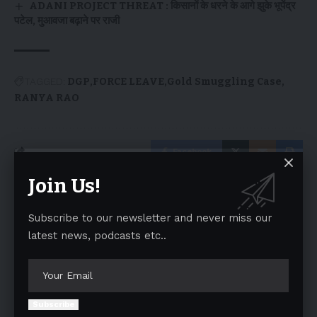
ADANI PROJECT THREAT : किसानों के धरने के आगे झुके भूपेंद्र
पटेल, मुआवजा बढ़ाने पर राजी
TAGGED:
DGP
FORCE LEAVE
Gold Smuggling Case
RANYA RAO
Facebook
Join Us!
Leave a comment
Subscribe to our newsletter and never miss our
Your email address will not be published.
Required fields are marked
*
latest news, podcasts etc..
Subscribe