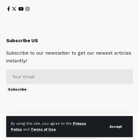
Subscribe US
Subscribe to our newsletter to get our newest articles
instantly!
Subscribe
About
Contact Us
Privacy Policy
Terms of Use
By using this site, you agree to the
Privacy
Accept
Policy
and
Terms of Use
.
© 2023 Telescopetimes. All Rights Reserved.