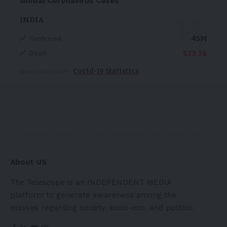
Global Coronavirus Cases
INDIA
45M
Confirmed
533.3k
Death
Covid-19 Statistics
More Information:
About US
The Telescope is an INDEPENDENT MEDIA
platform to generate awareness among the
masses regarding society, socio-eco, and politico.