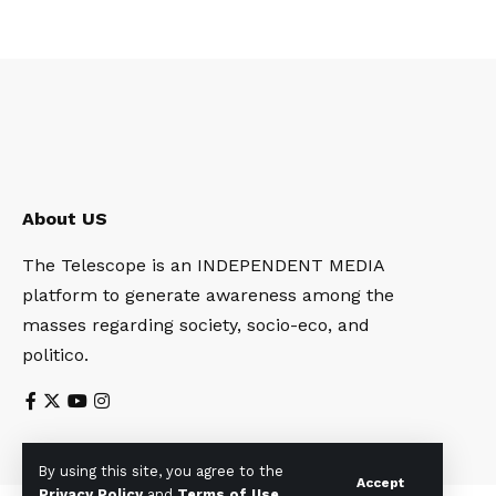
About US
The Telescope is an INDEPENDENT MEDIA
platform to generate awareness among the
masses regarding society, socio-eco, and
politico.
By using this site, you agree to the
Accept
Privacy Policy
and
Terms of Use
.