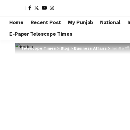
Home
Recent Post
My Punjab
National
I
E-Paper Telescope Times
Telescope Times
>
Blog
>
Business Affairs
>
IndiGo की मु