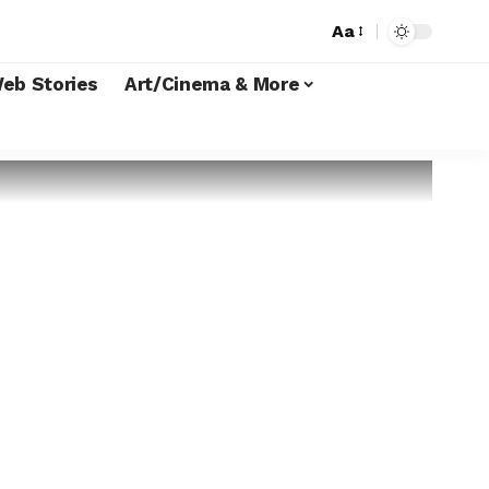
Aa
eb Stories
Art/Cinema & More