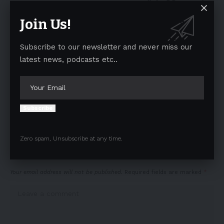
Winnie the Pooh 100 साल का हुआ, बच्चों को अतिरिक्त सबक देता
है यह करैक्टर
Join Us!
Raghu Rai, भारत के सबसे जाने-माने फ़ोटोग्राफ़र का निधन
Subscribe to our newsletter and never miss our
latest news, podcasts etc..
TAGGED:
17 IS RIGHT HERE
K-pop
SEVENTEEN's latest album
Subscribe
Facebook
Zero spam, Unsubscribe at any time.
Leave a comment
Your email address will not be published.
Required fields are marked
*