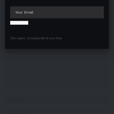
Facebook
Subscribe
Leave a comment
Your email address will not be published.
Required fields are marked
*
Zero spam, Unsubscribe at any time.