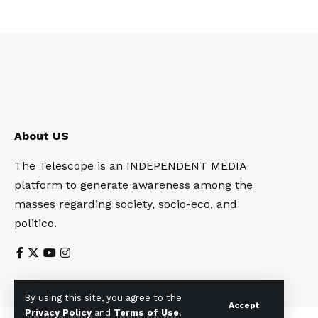
About US
The Telescope is an INDEPENDENT MEDIA
platform to generate awareness among the
masses regarding society, socio-eco, and
politico.
By using this site, you agree to the
Accept
Privacy Policy
and
Terms of Use
.