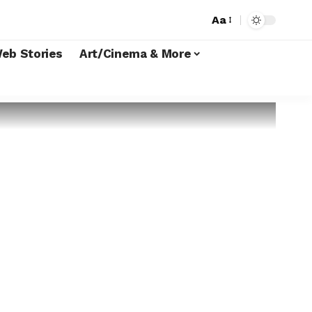
Aa
eb Stories
Art/Cinema & More