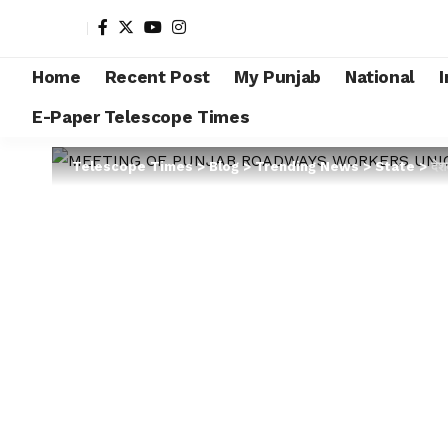
Home
Recent Post
My Punjab
National
I
E-Paper Telescope Times
Telescope Times
>
Blog
>
Trending News
>
State
>
देश