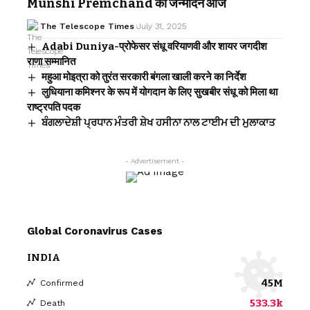
Munshi Premchand का जन्मदिन आज
The Telescope Times
July 31, 2025
Adabi Duniya-प्रोफेसर संधू वरियाणवी और शायर जगदीश
राणा सम्मानित
महुआ मोइत्रा को तुरंत सरकारी बंगला खाली करने का निर्देश
लुधियाना कमिश्नर के रूप में योगदान के लिए सुखबीर संधू को मिला था
राष्ट्रपति पदक
ਬੰਗਲਾਦੇਸ਼ੀ ਪ੍ਰਧਾਨ ਮੰਤਰੀ ਸ਼ੇਖ ਹਸੀਨਾ ਨਾਲ ਟਾਈਮ ਦੀ ਮੁਲਾਕਾਤ
- Advertisement -
Global Coronavirus Cases
INDIA
45M
Confirmed
533.3k
Death