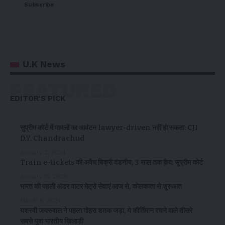
Subscribe
U.K News
FEATURED
EDITOR'S PICK
सुप्रीम कोर्ट में मामलों का आवंटन lawyer-driven नहीं हो सकता: CJI
D.Y. Chandrachud
January 2, 2024
Train e-tickets की अवैध बिक्री दंडनीय, 3 साल तक क़ैद: सुप्रीम कोर्ट
January 15, 2025
भारत की पहली अंडर वाटर मेट्रो सेवाएं आज से, कोलकाता से शुरुआत
March 6, 2024
यशस्वी जयसवाल ने पहला दोहरा शतक जड़ा, ये कीर्तिमान रचने वाले तीसरे
सबसे युवा भारतीय खिलाड़ी