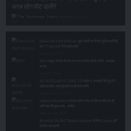
अरब लोग वोट डालेंगे
The Telescope Times
February 6, 2024
Raincoat Distribution : कुछ चौकों पर तैनात पुलिस कर्मियों
को CT GROUP ने रेनकोट बांटे
June 26, 2025
BSP मजबूत संगठन के बल पर सत्ता के लिए संघर्ष करेगी : आकाश
आनंद
July 27, 2025
KOLKATA RAPE CASE : CP समेत 4 अफसरों की छुट्टी;
डॉक्टर्स बोले-वादे पूरे होने पर ही काम करेंगे
September 17, 2024
Salman Rushdie पर हमला इतना तेज था कि उनको पता ही
नहीं चला कि हुआ क्या -वकील
February 11, 2025
Novel AI Model: Tissue Samples से देगा Cancer क़ी
सटीक जानकारी