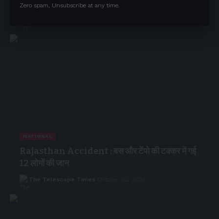
नहीं होने दी जा रहीं अहम गवाहियां
Zero spam, Unsubscribe at any time.
The Telescope Times
March 16, 2026
NATIONAL
Rajasthan Accident : बस और टेंपो की टक्कर में गई
12 लोगों की जान
The Telescope Times
October 20, 2024