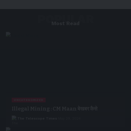
POPULAR
Most Read
UNCATEGORIZED
Illegal Mining : CM Maan बेखबर कैसे
The Telescope Times
May 29, 2024