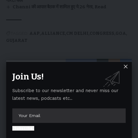
गारंटी फेल
Channi की आपात बैठक में शामिल हुए ये 26 नेता, Read
TAGGED:
AAP
ALLIANCE
CM DELHI
CONGRESS
GOA
GUJARAT
Facebook
Join Us!
Leave a comment
Subscribe to our newsletter and never miss our
latest news, podcasts etc..
Your email address will not be published.
Required fields are marked
*
Subscribe