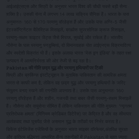
आईआईएसएस और सिप्री के अनुसार भारत विश्व की चौथी सबसे बड़ी सैन्य
शक्ति है। उसकी सेना में लगभग 14 लाख सक्रिय सैनिक हैं। भारत के पास
अनुमानतः 160 से 170 परमाणु वॉरहेड्स हैं और उसके पास अग्नि-5 जैसी
इंटरकॉन्टिनेंटल बैलिस्टिक मिसाइलें, ब्रह्मोस सुपरसोनिक क्रूज मिसाइल,
परमाणु-सक्षम फाइटर जेट्स जैसे मिराज, सुखोई और राफेल हैं। भारतीय
नौसेना के पास परमाणु पनडुब्बियां, दो विमानवाहक पोत आईएनएस विक्रमादित्य
और स्वदेशी विक्रांत भी हैं। इसके अलावा भारत ‘मेक इन इंडिया’ के तहत रक्षा
उत्पादन में आत्मनिर्भरता की ओर तेजी से बढ़ रहा है।
Pakistan की नीति छद्म युद्ध और परमाणु हथियारों पर टिकी
सिप्री और ब्रुकिंग्स इंस्टीट्यूशन के मुताबिक पाकिस्तान की सामरिक क्षमता
भारत से काफी कम है, लेकिन वह छद्म युद्ध और परमाणु हथियारों के जरिए
संतुलन बनाए रखने की रणनीति अपनाता है। उसके पास अनुमानतः 160
परमाणु वॉरहेड्स हैं और शहीन, गजनवी तथा बाबर जैसी परमाणु-सक्षम मिसाइलें
हैं। नौसेना और वायुसेना सीमित हैं लेकिन पाकिस्तान की नीति मुख्यतः ‘न्यूनतम
प्रतिरोधक क्षमता’ (मिनिमम क्रेडिबल डिटेरेंस) पर केंद्रित है और वह सीमापार
आतंकवाद तथा घुसपैठ जैसे असमान युद्ध के तरीकों पर निर्भर करता है।
डिफेंस इंटेलिजेंस एजेंसियों के अनुसार भारत साइबर वॉरफेयर,अंतरिक्ष सुरक्षा
और कृत्रिम बुद्धिमत्ता आधारित सैन्य तकनीकों में Pakistan से बहुत ज्यादा