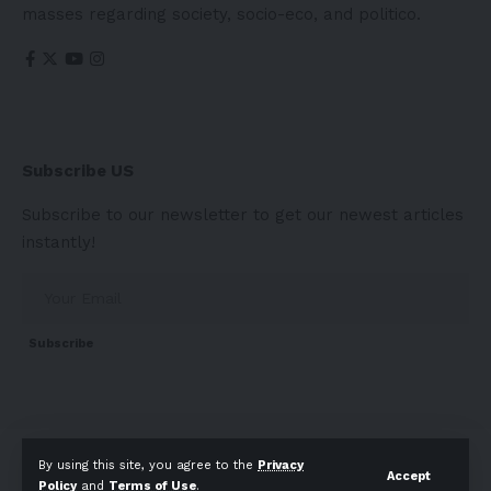
masses regarding society, socio-eco, and politico.
Subscribe US
Subscribe to our newsletter to get our newest articles
instantly!
Subscribe
About
Contact Us
Privacy Policy
Terms of Use
By using this site, you agree to the
Privacy
Accept
Policy
and
Terms of Use
.