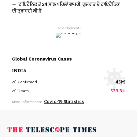
ਟਾਇਟੈਨਿਕ ਤੋਂ 24 ਸਾਲ ਪਹਿਲਾਂ ਵਾਪਰੀ ‘ਗੁਜਰਾਤ ਦੇ ਟਾਇਟੈਨਿਕ’
ਦੀ ਤ੍ਰਾਸਦੀ ਕੀ ਹੈ
- Advertisement -
Global Coronavirus Cases
INDIA
45M
Confirmed
533.3k
Death
Covid-19 Statistics
More Information: