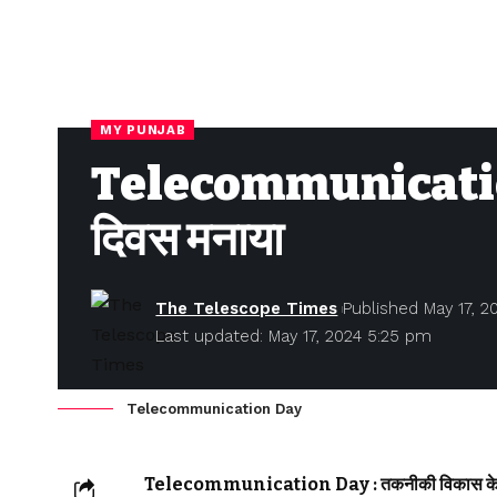
MY PUNJAB
Telecommunication D
दिवस मनाया
The Telescope Times
Published May 17, 2
Last updated: May 17, 2024 5:25 pm
Telecommunication Day
Telecommunication Day : तकनीकी विकास के लिए 