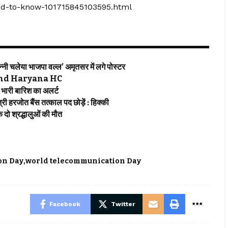
eed-to-know-101715845103595.html
 चलेया भाजपा वल्ल’ अमृतसर में लगे पोस्टर
njab and Haryana HC
ारी बारिश का अलर्ट
हरजोत बैंस तत्काल पद छोड़ें : हिक्की
ो श्रद्धालुओं की मौत
on Day
world telecommunication Day
Facebook
Twitter