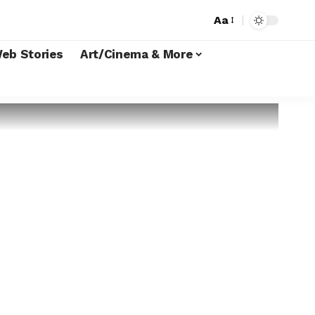
Aa
Font
Resizer
eb Stories
Art/Cinema & More