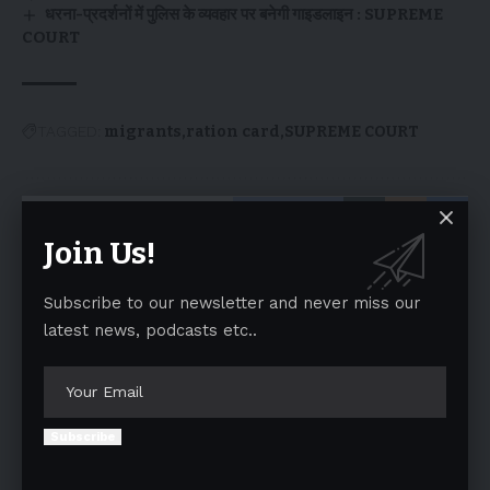
धरना-प्रदर्शनों में पुलिस के व्यवहार पर बनेगी गाइडलाइन : SUPREME
COURT
TAGGED:
migrants
ration card
SUPREME COURT
Facebook
Join Us!
Leave a comment
Subscribe to our newsletter and never miss our
latest news, podcasts etc..
Your email address will not be published.
Required fields are marked
*
Subscribe