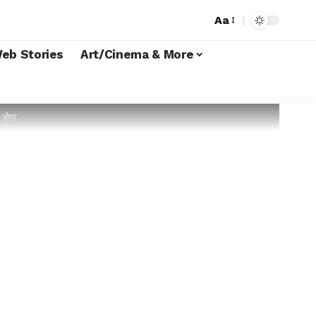
Aa
eb Stories
Art/Cinema & More
 होगा