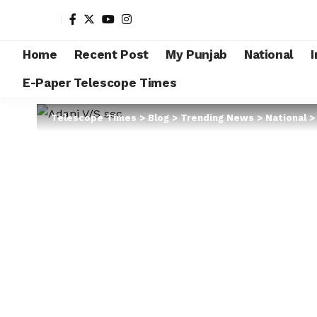
Home
Recent Post
My Punjab
National
I
E-Paper Telescope Times
Telescope Times
>
Blog
>
Trending News
>
National