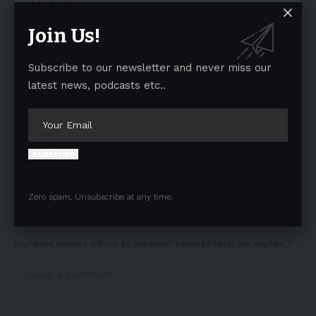
पद छोड़ें : हिक्की
ACCIDENT : शाहतलाई रोड पर बस पलटी, पंजाब के दो श्रद्धालुओं की
Join Us!
मौत
Subscribe to our newsletter and never miss our
latest news, podcasts etc..
TAGGED:
aman arora
Anti-Drone Systems
DGP
Harpal Singh Cheema
punjb
Subscribe
Facebook
Zero spam, Unsubscribe at any time.
Leave a comment
Your email address will not be published.
Required fields are marked
*