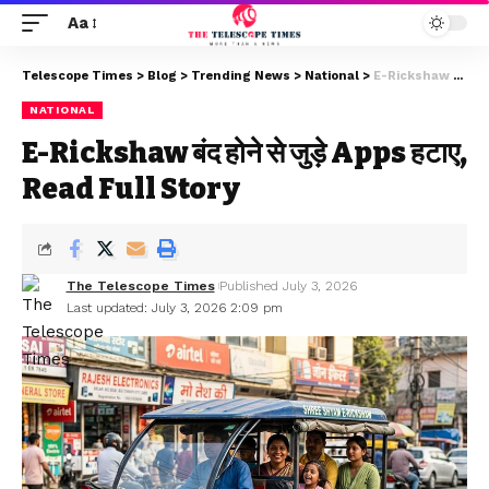
Aa
Telescope Times
>
Blog
>
Trending News
>
National
>
E-Rickshaw बंद होने से जुड़े Apps हटाए, Read Full Story
NATIONAL
E-Rickshaw बंद होने से जुड़े Apps हटाए,
Read Full Story
The Telescope Times
Published July 3, 2026
Last updated: July 3, 2026 2:09 pm