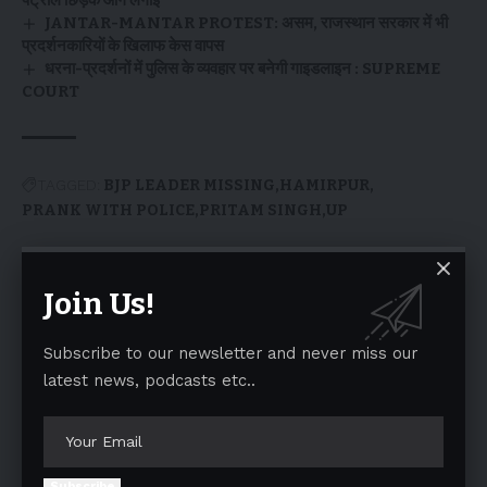
पेट्रोल छिड़क आग लगाई
JANTAR-MANTAR PROTEST: असम, राजस्थान सरकार में भी
प्रदर्शनकारियों के खिलाफ केस वापस
धरना-प्रदर्शनों में पुलिस के व्यवहार पर बनेगी गाइडलाइन : SUPREME
COURT
TAGGED:
BJP LEADER MISSING
HAMIRPUR
PRANK WITH POLICE
PRITAM SINGH
UP
Join Us!
Facebook
Subscribe to our newsletter and never miss our
Leave a comment
latest news, podcasts etc..
Your email address will not be published.
Required fields are marked
*
Subscribe