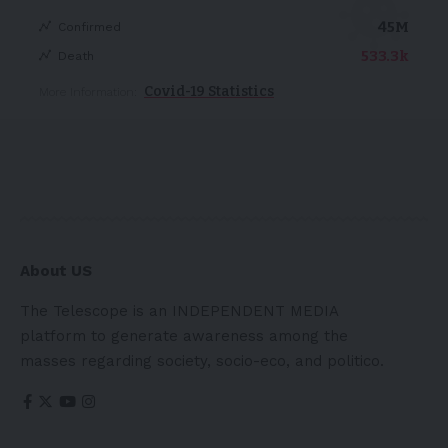
45M
Confirmed
533.3k
Death
Covid-19 Statistics
More Information:
About US
The Telescope is an INDEPENDENT MEDIA
platform to generate awareness among the
masses regarding society, socio-eco, and politico.