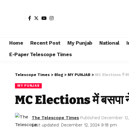
Home
Recent Post
My Punjab
National
I
E-Paper Telescope Times
Telescope Times
>
Blog
>
MY PUNJAB
>
MC Elections में बसपा 
MY PUNJAB
MC Elections में बसपा ने 
The Telescope Times
Published December 12,
Last updated: December 12, 2024 9:18 pm