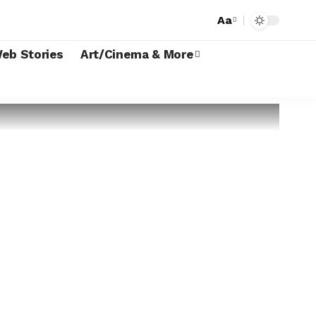
Aa
eb Stories
Art/Cinema & More