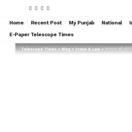
Home
Recent Post
My Punjab
National
I
E-Paper Telescope Times
Telescope Times
>
Blog
>
Crime & Law
>
कलकत्ता हाई कोर्ट क