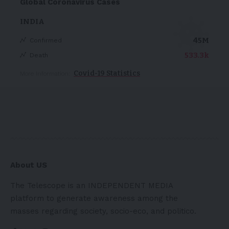
Global Coronavirus Cases
INDIA
45M
Confirmed
533.3k
Death
Covid-19 Statistics
More Information:
About US
The Telescope is an INDEPENDENT MEDIA
platform to generate awareness among the
masses regarding society, socio-eco, and politico.