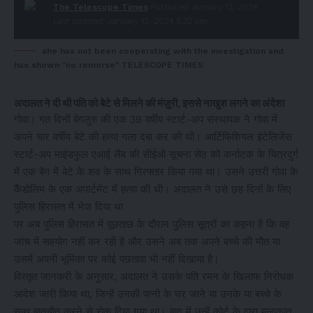
The Telescope Times
Published January 12, 2024
Last updated: January 12, 2024 5:32 pm
she has not been cooperating with the investigation and
has shown "no remorse" TELESCOPE TIMES
अदालत ने दी थी पति को बेटे से मिलने की मंज़ूरी, इससे नाखुश लगने का अंदेशा
गोवा। गत दिनों बेंगलुरु की एक 39 वर्षीय स्टार्ट-अप संस्थापक ने गोवा में
अपने चार वर्षीय बेटे की हत्या गला दबा कर की थी। आर्टिफिशियल इंटेलिजेंस
स्टार्ट-अप माइंडफुल एआई लैब की सीईओ सूचना सेठ को कर्नाटक के चित्रदुर्ग
में एक बैग में बेटे के शव के साथ गिरफ्तार किया गया था। उसने उत्तरी गोवा के
कैंडोलिम के एक अपार्टमेंट में हत्या की थी। अदालत ने उसे छह दिनों के लिए
पुलिस हिरासत में भेज दिया था
पर अब पुलिस हिरासत में पूछताछ के दौरान पुलिस सूत्रों का कहना है कि वह
जांच में सहयोग नहीं कर रही है और उसने अब तक अपने बच्चे की मौत या
उसमें अपनी भूमिका पर कोई पछतावा भी नहीं दिखाया है।
विस्तृत जानकरी के अनुसार, अदालत ने उसके पति रमन के खिलाफ निरोधक
आदेश जारी किया था, जिन्हें उनकी पत्नी के घर जाने या उनके या बच्चे के
साथ बातचीत करने से रोक दिया गया था। बाद में उन्हें कोर्ट के द्वारा मुलाक़ात