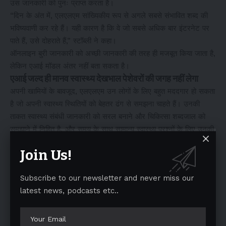
उस जानकारी को पुनः प्राप्त करता है।
“दिन के अंत में, एलएलएम सांख्यिकीय रूप से अगले सबसे संभावित शब्द की
भविष्यवाणी कर रहे हैं। यही कारण है कि वे जो सबसे अधिक बार इंटरनेट पर
पाते हैं, उसे दोहराते हैं,” स्टॉब्ली ने कहा।
ऑनलाइन बुरी जानकारी को अच्छी जानकारी की तरह ही मजबूत किया जाता है,
लेकिन एआई मॉडल अंतर नहीं बता सकता है।
एआई जल्द ही मानव स्वास्थ्य देखभाल पेशेवरों की जगह नहीं लेगा
अपनी खामियों के बावजूद, एलएलएम उन लोगों के लिए बहुत मददगार हो सकता
है जो अपनी स्वास्थ्य स्थितियों को बेहतर ढंग से समझना चाहते हैं। उनकी
ताकत स्वास्थ्य संबंधी जानकारी को सरल बनाने और चिकित्सा शब्दजाल को
समझाने में निहित है, और समय के साथ सामान्य स्वास्थ्य प्रश्नों के लिए उनकी
सटीकता में सुधार हुआ है।
Join Us!
आयरे ने कहा कि उनके ऑस्ट्रेलियाई अध्ययन में पाया गया कि चिकित्सा सलाह
के लिए चैटजीपीटी का उपयोग करने वाले लोगों का अनुपात उन लोगों में अधिक
Subscribe to our newsletter and never miss our
था जो स्वास्थ्य जानकारी तक पहुंचने और समझने में चुनौतियों का सामना करते
latest news, podcasts etc..
हैं, जैसे “कम स्वास्थ्य साक्षरता वाले लोग, और सांस्कृतिक और भाषाई रूप से
विविध समुदायों के लोग।”
स्टौब्ली ने भी कहा कि एलएलएम “मरीज़ों को सशक्त बनाता है और उन्हें उनकी