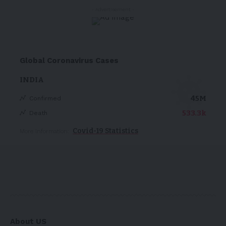
- Advertisement -
Global Coronavirus Cases
INDIA
45M
Confirmed
533.3k
Death
Covid-19 Statistics
More Information:
About US