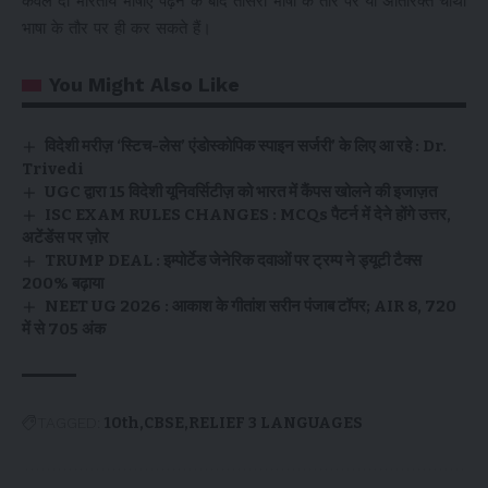
केवल दो भारतीय भाषाएँ पढ़ने के बाद तीसरी भाषा के तौर पर या अतिरिक्त चौथी
भाषा के तौर पर ही कर सकते हैं।
You Might Also Like
विदेशी मरीज़ ‘स्टिच-लेस’ एंडोस्कोपिक स्पाइन सर्जरी’ के लिए आ रहे : Dr.
Trivedi
UGC द्वारा 15 विदेशी यूनिवर्सिटीज़ को भारत में कैंपस खोलने की इजाज़त
ISC EXAM RULES CHANGES : MCQs पैटर्न में देने होंगे उत्तर,
अटेंडेंस पर ज़ोर
TRUMP DEAL : इम्पोर्टेड जेनेरिक दवाओं पर ट्रम्प ने ड्यूटी टैक्स
200% बढ़ाया
NEET UG 2026 : आकाश के गीतांश सरीन पंजाब टॉपर; AIR 8, 720
में से 705 अंक
TAGGED:
10th
CBSE
RELIEF 3 LANGUAGES