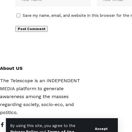
Save my name, email, and website in this browser for the 
About US
The Telescope is an INDEPENDENT
MEDIA platform to generate
awareness among the masses
regarding society, socio-eco, and
politico.
By using this site, you agree to the
Accept
Privacy Policy
and
Terms of Use
.