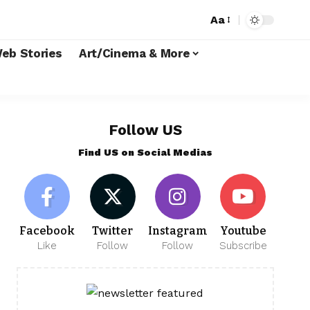
Aa
eb Stories
Art/Cinema & More
Follow US
Find US on Social Medias
Facebook
Twitter
Instagram
Youtube
Like
Follow
Follow
Subscribe