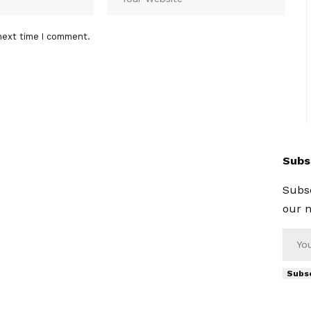
next time I comment.
Subs
Subsc
our n
Subs