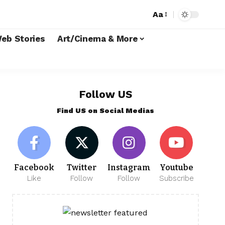
Aa
eb Stories
Art/Cinema & More
Follow US
Find US on Social Medias
Facebook
Twitter
Instagram
Youtube
Like
Follow
Follow
Subscribe