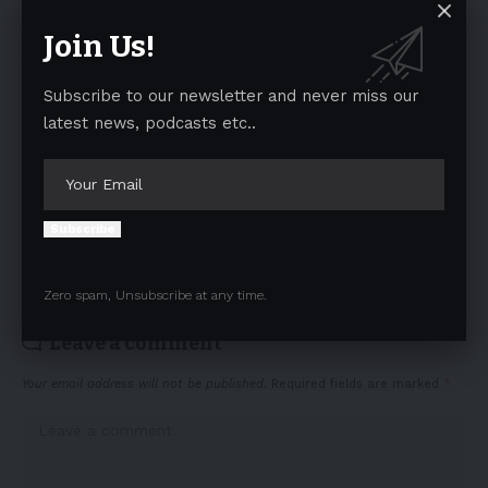
पद छोड़ें : हिक्की
Join Us!
ACCIDENT : शाहतलाई रोड पर बस पलटी, पंजाब के दो श्रद्धालुओं की
मौत
Subscribe to our newsletter and never miss our
latest news, podcasts etc..
TAGGED:
DBA JALANDHAR
NIMRATA GILL
WOMEN'S DAY
Subscribe
Facebook
Zero spam, Unsubscribe at any time.
Leave a comment
Your email address will not be published.
Required fields are marked
*