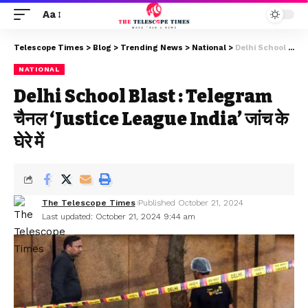
Aa
Telescope Times
>
Blog
>
Trending News
>
National
>
Delhi School Blast : Telegram चैनल ‘Justice League India’ जांच के घेरे में
NATIONAL
Delhi School Blast : Telegram
चैनल ‘Justice League India’ जांच के
घेरे में
The Telescope Times
Published October 21, 2024
Last updated: October 21, 2024 9:44 am