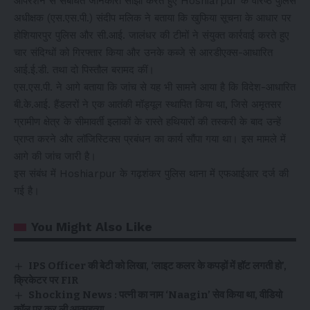
ऑपरेशन से संबंधित जानकारी साझा करते हुए Hoshiarpur के वरिष्ठ पुलिस
अधीक्षक (एस.एस.पी.) संदीप मलिक ने बताया कि खुफिया सूचना के आधार पर
होशियारपुर पुलिस और सी.आई. जालंधर की टीमों ने संयुक्त कार्रवाई करते हुए
चार संदिग्धों को गिरफ्तार किया और उनके कब्जे से आरडीएक्स-आधारित
आई.ई.डी. तथा दो पिस्तौल बरामद कीं।
एस.एस.पी. ने आगे बताया कि जांच से यह भी सामने आया है कि विदेश-आधारित
बी.के.आई. हैंडलरों ने एक आतंकी मॉड्यूल स्थापित किया था, जिसे अमृतसर
ग्रामीण क्षेत्र के सीमावर्ती इलाकों के रास्ते हथियारों की तस्करी के बाद उन्हें
प्राप्त करने और लॉजिस्टिक्स प्रबंधन का कार्य सौंपा गया था। इस मामले में
आगे की जांच जारी है।
इस संबंध में Hoshiarpur के गढ़शंकर पुलिस थाना में एफआईआर दर्ज की
गई है।
You Might Also Like
IPS Officer की बेटी को लिखा, ‘लाइट कलर के कपड़ों में हॉट लगती हो’,
क्रिकेटर पर FIR
Shocking News : पत्नी का नाम ‘Naagin’ सेव किया था, वीडियो
कॉल पर कर ली आत्महत्या