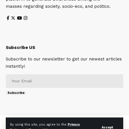
masses regarding society, socio-eco, and politico.
Subscribe US
Subscribe to our newsletter to get our newest articles
instantly!
Subscribe
About
Contact Us
Privacy Policy
Terms of Use
By using this site, you agree to the
Privacy
Accept