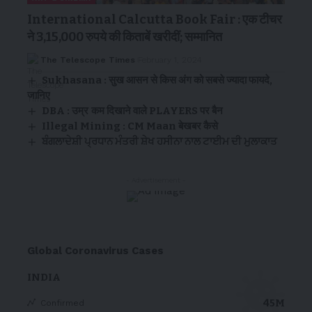
International Calcutta Book Fair : एक टीचर
ने 3,15,000 रुपये की किताबें खरीदीं; सम्मानित
The Telescope Times
February 1, 2024
Sukhasana : सुख आसन से किस अंग को सबसे ज्यादा फायदे,
जानिए
DBA : उम्र कम दिखाने वाले PLAYERS पर बैन
Illegal Mining : CM Maan बेखबर कैसे
ਬੰਗਲਾਦੇਸ਼ੀ ਪ੍ਰਧਾਨ ਮੰਤਰੀ ਸ਼ੇਖ ਹਸੀਨਾ ਨਾਲ ਟਾਈਮ ਦੀ ਮੁਲਾਕਾਤ
- Advertisement -
Global Coronavirus Cases
INDIA
45M
Confirmed