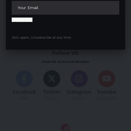
Save my name, email, and website in this browser for the next
Subscribe
time I comment.
Zero spam, Unsubscribe at any time.
Follow US
Find US on Social Medias
Facebook
Twitter
Instagram
Youtube
Like
Follow
Follow
Subscribe