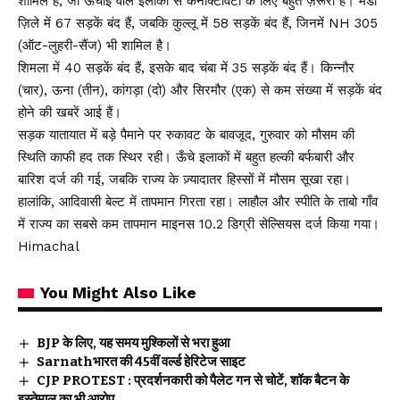
शामिल हैं, जो ऊँचाई वाले इलाकों से कनेक्टिविटी के लिए बहुत ज़रूरी हैं। मंडी
ज़िले में 67 सड़कें बंद हैं, जबकि कुल्लू में 58 सड़कें बंद हैं, जिनमें NH 305
(ऑट-लुहरी-सैंज) भी शामिल है।
शिमला में 40 सड़कें बंद हैं, इसके बाद चंबा में 35 सड़कें बंद हैं। किन्नौर
(चार), ऊना (तीन), कांगड़ा (दो) और सिरमौर (एक) से कम संख्या में सड़कें बंद
होने की खबरें आई हैं।
सड़क यातायात में बड़े पैमाने पर रुकावट के बावजूद, गुरुवार को मौसम की
स्थिति काफी हद तक स्थिर रही। ऊँचे इलाकों में बहुत हल्की बर्फबारी और
बारिश दर्ज की गई, जबकि राज्य के ज़्यादातर हिस्सों में मौसम सूखा रहा।
हालांकि, आदिवासी बेल्ट में तापमान गिरता रहा। लाहौल और स्पीति के ताबो गाँव
में राज्य का सबसे कम तापमान माइनस 10.2 डिग्री सेल्सियस दर्ज किया गया।
Himachal
You Might Also Like
BJP के लिए, यह समय मुश्किलों से भरा हुआ
Sarnathभारत की 45वीं वर्ल्ड हेरिटेज साइट
CJP PROTEST : प्रदर्शनकारी को पैलेट गन से चोटें, शॉक बैटन के
इस्तेमाल का भी आरोप