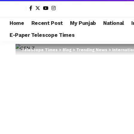
Home
Recent Post
My Punjab
National
I
E-Paper Telescope Times
Telescope Times
>
Blog
>
Trending News
>
Internatio