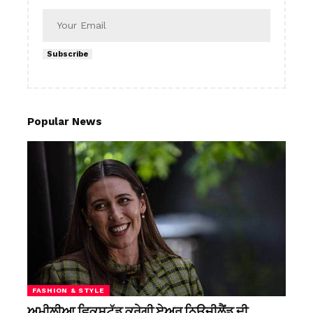
Subscribe
Popular News
FASHION & STYLE
ਅਮੀਲੀਆ ਵਿਕਸਟੱਡ ਕਰੇਗੀ ਏਅਰ ਨਿਊਜ਼ੀਲੈਂਡ ਦੀ