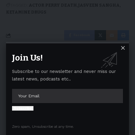
TAGGED:
ACTOR PERRY DEATH
JASVEEN SANGHA
KETAMINE DRUGS
Facebook
Join Us!
Leave a comment
Your email address will not be published.
Required fields are marked
*
Subscribe to our newsletter and never miss our
latest news, podcasts etc..
Subscribe
Zero spam, Unsubscribe at any time.