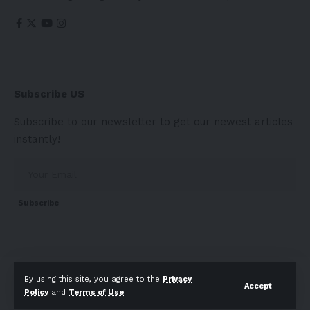
Subscribe US
Subscribe to our newsletter to get our newest articles
instantly!
Subscribe
About
Contact Us
Privacy Policy
Terms of Use
By using this site, you agree to the
Privacy
Accept
Policy
and
Terms of Use
.
© 2023 Telescopetimes. All Rights Reserved.