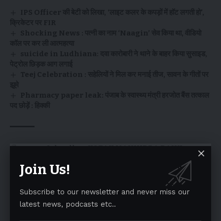
IPS Officer की बेटी को लिखा, ‘लाइट कलर के कपड़ों में हॉट लगती हो’,
क्रिकेटर पर FIR
Shocking News : पत्नी का नाम ‘Naagin’ सेव किया था, वीडियो
कॉल पर कर ली आत्महत्या
suicide in Ludhiana: दवा कारोबारी ने थाने के बाहर किया सुसाइड,
पेट्रोल छिड़क आग लगाई
Teej Celebration : सहेलियों ने मिल कर मनाई तीज, सावन के गीतों पर
झूमे
Pharmacy paper leak: पंजाब के स्वास्थ्य मंत्री हरजोत बैंस तत्काल
पद छोड़ें : हिक्की
TAGGED:
Jalandhar
KOTAK MAHINDRA BANK
Join Us!
Facebook
Subscribe to our newsletter and never miss our
latest news, podcasts etc..