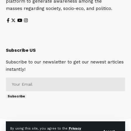
platform to generate awareness among the
masses regarding society, socio-eco, and politico.
Subscribe US
Subscribe to our newsletter to get our newest articles
instantly!
Subscribe
About
Contact Us
Privacy Policy
Terms of Use
By using this site, you agree to the
Privacy